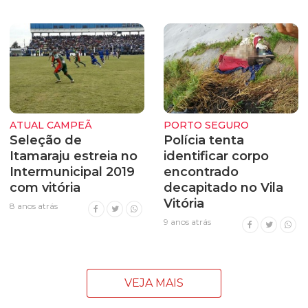
ATUAL CAMPEÃ
PORTO SEGURO
Seleção de
Polícia tenta
Itamaraju estreia no
identificar corpo
Intermunicipal 2019
encontrado
com vitória
decapitado no Vila
Vitória
8 anos atrás
9 anos atrás
VEJA MAIS