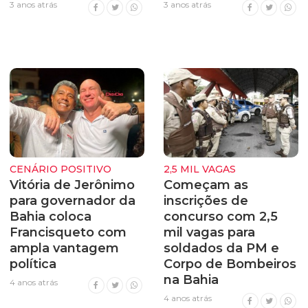
3 anos atrás
3 anos atrás
CENÁRIO POSITIVO
2,5 MIL VAGAS
Vitória de Jerônimo
Começam as
para governador da
inscrições de
Bahia coloca
concurso com 2,5
Francisqueto com
mil vagas para
ampla vantagem
soldados da PM e
política
Corpo de Bombeiros
na Bahia
4 anos atrás
4 anos atrás