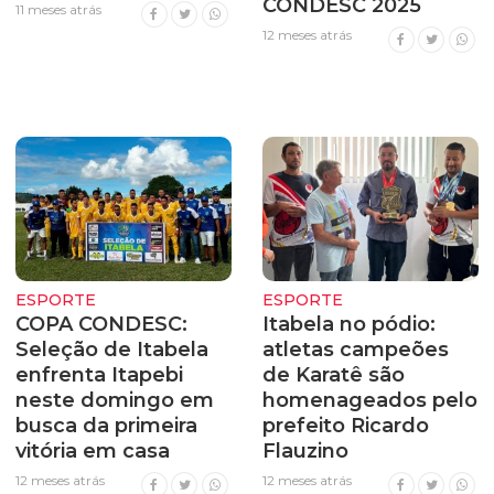
CONDESC 2025
11 meses atrás
12 meses atrás
ESPORTE
ESPORTE
COPA CONDESC:
Itabela no pódio:
Seleção de Itabela
atletas campeões
enfrenta Itapebi
de Karatê são
neste domingo em
homenageados pelo
busca da primeira
prefeito Ricardo
vitória em casa
Flauzino
12 meses atrás
12 meses atrás