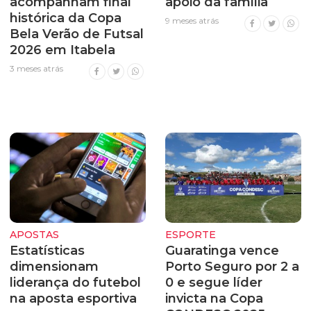
acompanham final
apoio da família
histórica da Copa
9 meses atrás
Bela Verão de Futsal
2026 em Itabela
3 meses atrás
APOSTAS
ESPORTE
Estatísticas
Guaratinga vence
dimensionam
Porto Seguro por 2 a
liderança do futebol
0 e segue líder
na aposta esportiva
invicta na Copa