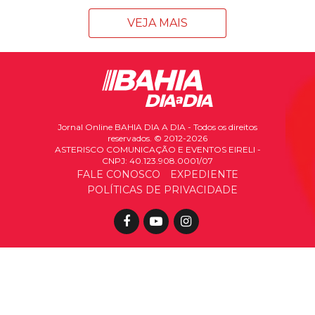
VEJA MAIS
Jornal Online BAHIA DIA A DIA - Todos os direitos
reservados. © 2012-2026
ASTERISCO COMUNICAÇÃO E EVENTOS EIRELI -
CNPJ: 40.123.908.0001/07
FALE CONOSCO
EXPEDIENTE
POLÍTICAS DE PRIVACIDADE