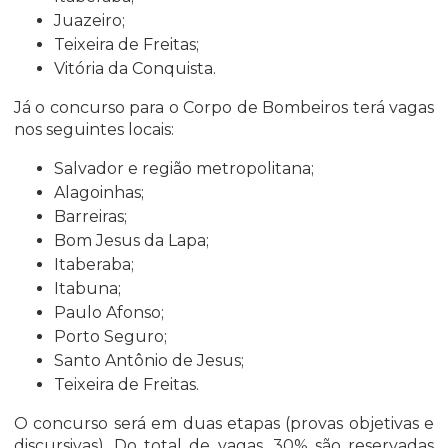
Juazeiro
;
Teixeira de Freitas
;
Vitória da Conquista
.
Já o concurso para o Corpo de Bombeiros terá vagas
nos seguintes locais:
Salvador e região metropolitana;
Alagoinhas;
Barreiras;
Bom Jesus da Lapa
;
Itaberaba;
Itabuna
;
Paulo Afonso
;
Porto Seguro
;
Santo Antônio de Jesus
;
Teixeira de Freitas.
O concurso será em duas etapas (provas objetivas e
discursivas). Do total de vagas, 30% são reservadas