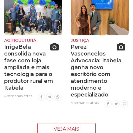
AGRICULTURA
JUSTIÇA
IrrigaBela
Perez
consolida nova
Vasconcelos
fase com loja
Advocacia: Itabela
ampliada e mais
ganha novo
tecnologia para o
escritório com
produtor rural em
atendimento
Itabela
moderno e
especializado
4 semanas atrás
4 semanas atrás
VEJA MAIS