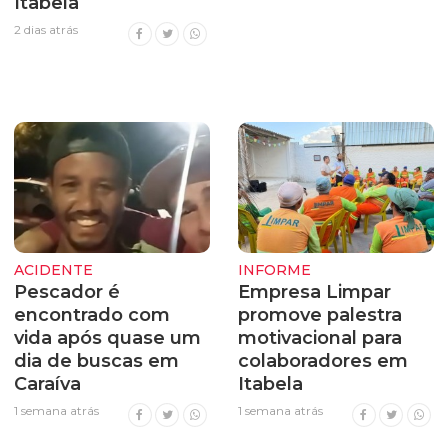
Itabela
2 dias atrás
ACIDENTE
INFORME
Pescador é
Empresa Limpar
encontrado com
promove palestra
vida após quase um
motivacional para
dia de buscas em
colaboradores em
Caraíva
Itabela
1 semana atrás
1 semana atrás