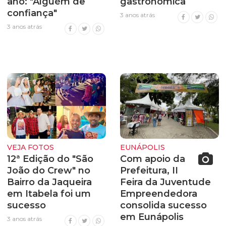
ano: "Alguém de
gastronômica
confiança"
3 anos atrás
3 anos atrás
VEJA FOTOS
EUNÁPOLIS
12ª Edição do "São
Com apoio da
João do Crew" no
Prefeitura, II
Bairro da Jaqueira
Feira da Juventude
em Itabela foi um
Empreendedora
sucesso
consolida sucesso
em Eunápolis
3 anos atrás