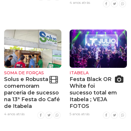
4 anos atrás
SOMA DE FORÇAS
ITABELA
Solus e Robusta
Festa Black OR
comemoram
White foi
parceria de sucesso
sucesso total em
na 13ª Festa do Café
Itabela ; VEJA
de Itabela
FOTOS
4 anos atrás
5 anos atrás