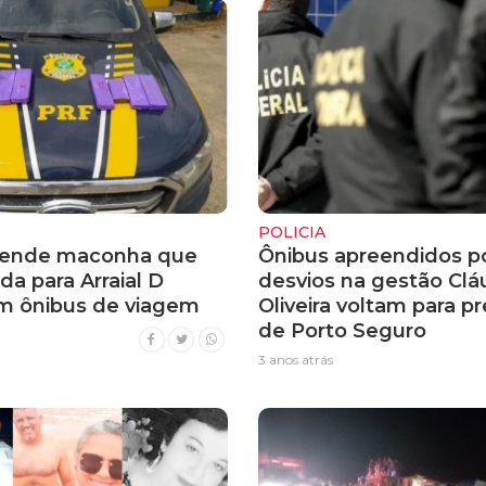
POLICIA
eende maconha que
Ônibus apreendidos p
ada para Arraial D
desvios na gestão Clá
m ônibus de viagem
Oliveira voltam para pr
de Porto Seguro
3 anos atrás