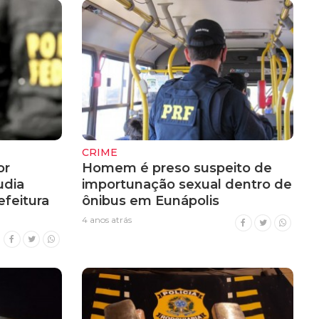
CRIME
or
Homem é preso suspeito de
udia
importunação sexual dentro de
efeitura
ônibus em Eunápolis
4 anos atrás