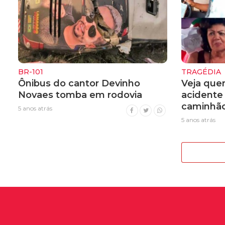
BR-101
TRAGÉDIA
Ônibus do cantor Devinho
Veja que
Novaes tomba em rodovia
acidente 
caminhão
5 anos atrás
5 anos atrás