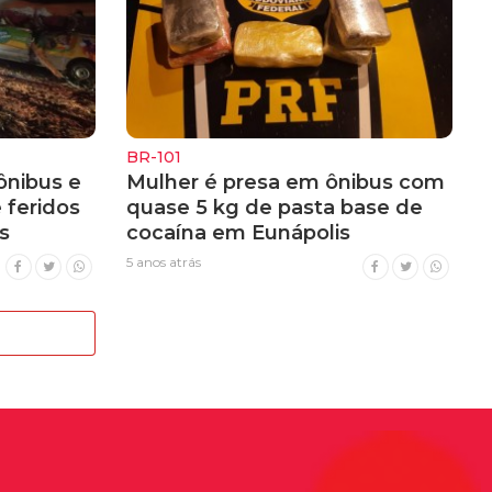
BR-101
ônibus e
Mulher é presa em ônibus com
 feridos
quase 5 kg de pasta base de
s
cocaína em Eunápolis
5 anos atrás