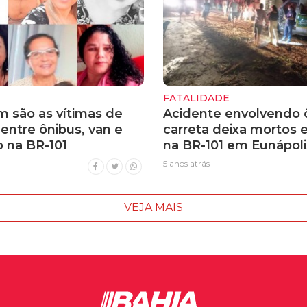
FATALIDADE
m são as vítimas de
Acidente envolvendo 
entre ônibus, van e
carreta deixa mortos e
 na BR-101
na BR-101 em Eunápoli
5 anos atrás
VEJA MAIS