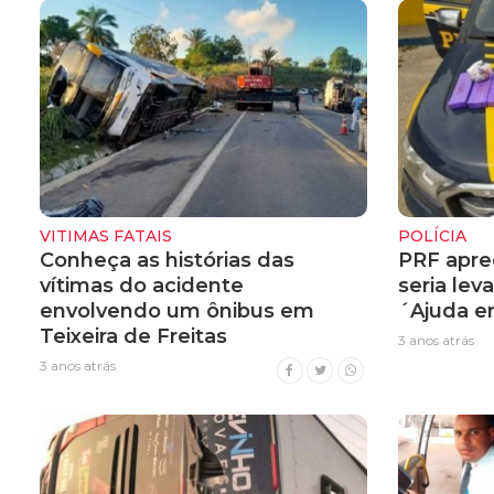
VITIMAS FATAIS
POLÍCIA
Conheça as histórias das
PRF apr
vítimas do acidente
seria lev
envolvendo um ônibus em
´Ajuda e
Teixeira de Freitas
3 anos atrás
3 anos atrás