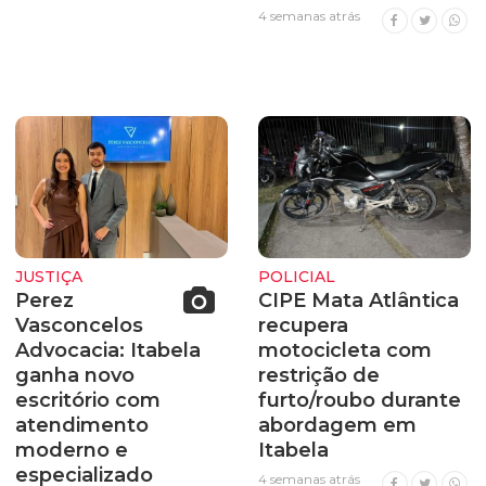
4 semanas atrás
JUSTIÇA
POLICIAL
Perez
CIPE Mata Atlântica
Vasconcelos
recupera
Advocacia: Itabela
motocicleta com
ganha novo
restrição de
escritório com
furto/roubo durante
atendimento
abordagem em
moderno e
Itabela
especializado
4 semanas atrás