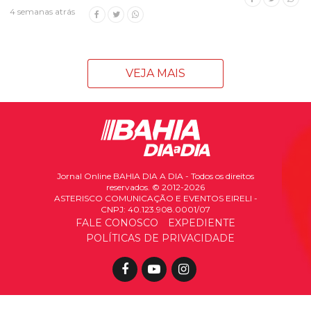
4 semanas atrás
VEJA MAIS
Jornal Online BAHIA DIA A DIA - Todos os direitos
reservados. © 2012-2026
ASTERISCO COMUNICAÇÃO E EVENTOS EIRELI -
CNPJ: 40.123.908.0001/07
FALE CONOSCO
EXPEDIENTE
POLÍTICAS DE PRIVACIDADE