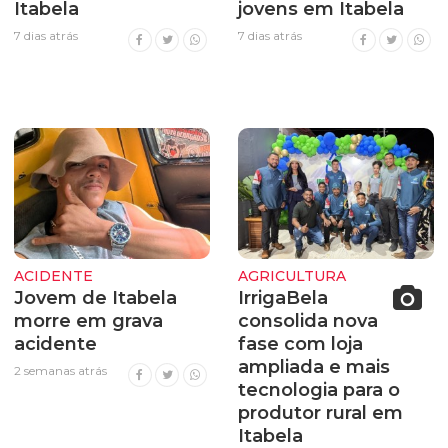
Itabela
jovens em Itabela
7 dias atrás
7 dias atrás
ACIDENTE
AGRICULTURA
Jovem de Itabela
IrrigaBela
morre em grava
consolida nova
acidente
fase com loja
ampliada e mais
2 semanas atrás
tecnologia para o
produtor rural em
Itabela