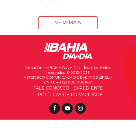
VEJA MAIS
Jornal Online BAHIA DIA A DIA - Todos os direitos
reservados. © 2012-2026
ASTERISCO COMUNICAÇÃO E EVENTOS EIRELI -
CNPJ: 40.123.908.0001/07
FALE CONOSCO
EXPEDIENTE
POLÍTICAS DE PRIVACIDADE