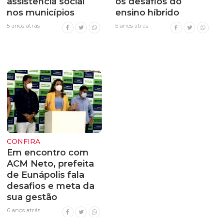
assistência social
os desafios do
nos municípios
ensino híbrido
5 anos atrás
5 anos atrás
CONFIRA
Em encontro com
ACM Neto, prefeita
de Eunápolis fala
desafios e meta da
sua gestão
6 anos atrás