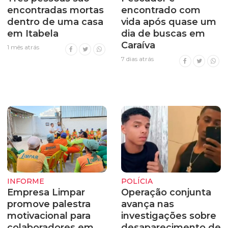
encontradas mortas
encontrado com
dentro de uma casa
vida após quase um
em Itabela
dia de buscas em
Caraíva
1 mês atrás
7 dias atrás
INFORME
POLÍCIA
Empresa Limpar
Operação conjunta
promove palestra
avança nas
motivacional para
investigações sobre
colaboradores em
desaparecimento de