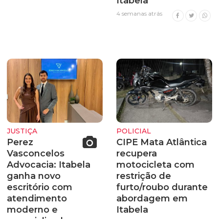
Itabela
4 semanas atrás
JUSTIÇA
POLICIAL
Perez
CIPE Mata Atlântica
Vasconcelos
recupera
Advocacia: Itabela
motocicleta com
ganha novo
restrição de
escritório com
furto/roubo durante
atendimento
abordagem em
moderno e
Itabela