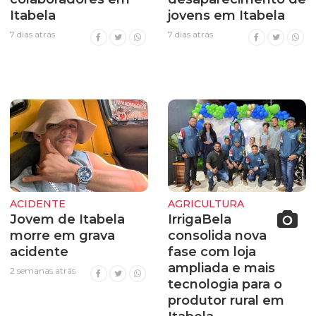
Itabela
jovens em Itabela
7 dias atrás
7 dias atrás
ACIDENTE
AGRICULTURA
Jovem de Itabela
IrrigaBela
morre em grava
consolida nova
acidente
fase com loja
ampliada e mais
2 semanas atrás
tecnologia para o
produtor rural em