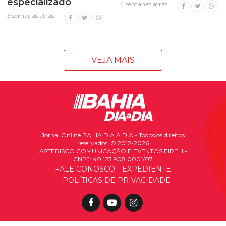
especializado
4 semanas atrás
3 semanas atrás
VEJA MAIS
Jornal Online BAHIA DIA A DIA - Todos os direitos
reservados. © 2012-2026
ASTERISCO COMUNICAÇÃO E EVENTOS EIRELI -
CNPJ: 40.123.908.0001/07
FALE CONOSCO
EXPEDIENTE
POLÍTICAS DE PRIVACIDADE