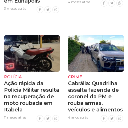
em Eunápolis
4 meses atrás
3 meses atrás
POLÍCIA
CRIME
Ação rápida da
Cabrália: Quadrilha
Polícia Militar resulta
assalta fazenda de
na recuperação de
coronel da PM e
moto roubada em
rouba armas,
Itabela
veículos e alimentos
11 meses atrás
4 anos atrás