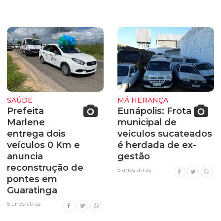
SAÚDE
MÁ HERANÇA
Prefeita
Eunápolis: Frota
Marlene
municipal de
entrega dois
veículos sucateados
veículos 0 Km e
é herdada de ex-
anuncia
gestão
reconstrução de
5 anos atrás
pontes em
Guaratinga
5 anos atrás