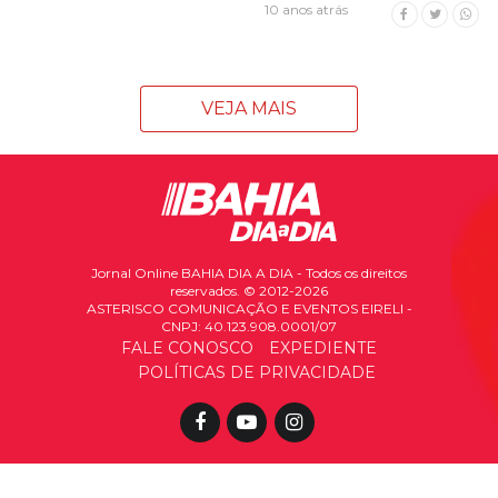
10 anos atrás
VEJA MAIS
Jornal Online BAHIA DIA A DIA - Todos os direitos
reservados. © 2012-2026
ASTERISCO COMUNICAÇÃO E EVENTOS EIRELI -
CNPJ: 40.123.908.0001/07
FALE CONOSCO
EXPEDIENTE
POLÍTICAS DE PRIVACIDADE