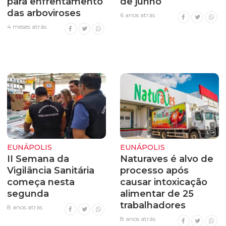
para enfrentamento
de junho
das arboviroses
6 anos atrás
4 meses atrás
EUNÁPOLIS
EUNÁPOLIS
II Semana da
Naturaves é alvo de
Vigilância Sanitária
processo após
começa nesta
causar intoxicação
segunda
alimentar de 25
trabalhadores
8 anos atrás
8 anos atrás