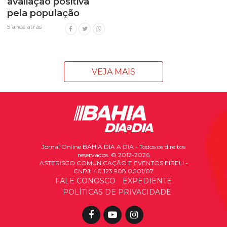
avaliação positiva
pela população
5 anos atrás
VEJA MAIS
Jornal Online BAHIA DIA A DIA - Todos os direitos
reservados. © 2012-2026
ASTERISCO COMUNICAÇÃO E EVENTOS EIRELI -
CNPJ: 40.123.908.0001/07
FALE CONOSCO
EXPEDIENTE
POLÍTICAS DE PRIVACIDADE