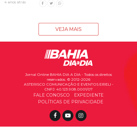
4 anos atrás
VEJA MAIS
Jornal Online BAHIA DIA A DIA - Todos os direitos
reservados. © 2012-2026
ASTERISCO COMUNICAÇÃO E EVENTOS EIRELI -
CNPJ: 40.123.908.0001/07
FALE CONOSCO
EXPEDIENTE
POLÍTICAS DE PRIVACIDADE