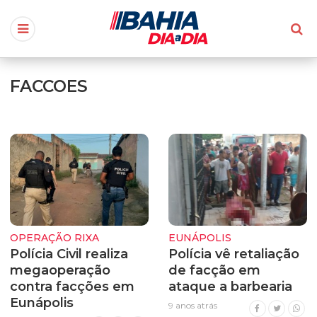
FACCOES
OPERAÇÃO RIXA
EUNÁPOLIS
Polícia Civil realiza
Polícia vê retaliação
megaoperação
de facção em
contra facções em
ataque a barbearia
Eunápolis
9 anos atrás