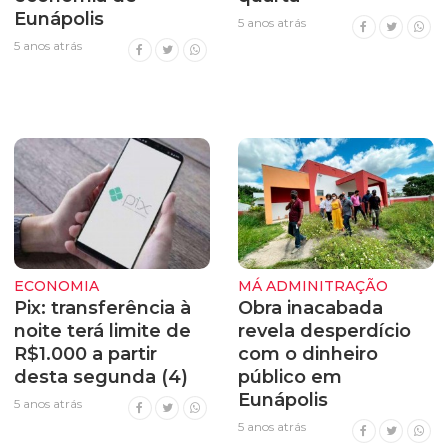
Eunápolis
5 anos atrás
5 anos atrás
ECONOMIA
MÁ ADMINITRAÇÃO
Pix: transferência à
Obra inacabada
noite terá limite de
revela desperdício
R$1.000 a partir
com o dinheiro
desta segunda (4)
público em
Eunápolis
5 anos atrás
5 anos atrás