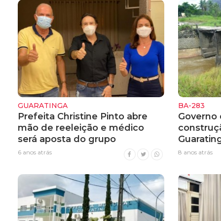
GUARATINGA
BA-283
Prefeita Christine Pinto abre
Governo 
mão de reeleição e médico
construç
será aposta do grupo
Guaratin
6 anos atrás
8 anos atrás