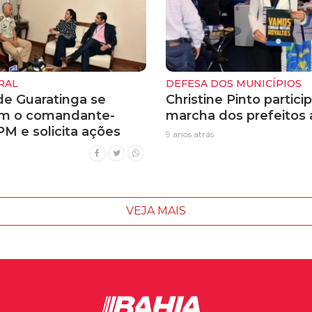
RAL
DEFESA DOS MUNICÍPIOS
de Guaratinga se
Christine Pinto partici
om o comandante-
marcha dos prefeitos a
PM e solicita ações
9 anos atrás
VEJA MAIS