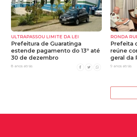
ULTRAPASSOU LIMITE DA LEI
RONDA RU
Prefeitura de Guaratinga
Prefeita 
estende pagamento do 13º até
reúne c
30 de dezembro
geral da 
8 anos atrás
9 anos atrás