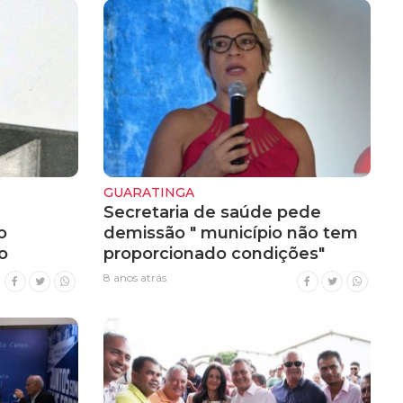
GUARATINGA
Secretaria de saúde pede
o
demissão " município não tem
o
proporcionado condições"
8 anos atrás