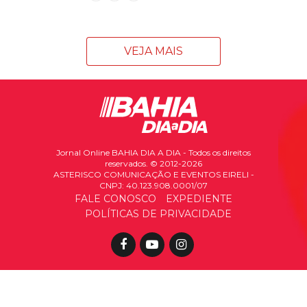
VEJA MAIS
Jornal Online BAHIA DIA A DIA - Todos os direitos
reservados. © 2012-2026
ASTERISCO COMUNICAÇÃO E EVENTOS EIRELI -
CNPJ: 40.123.908.0001/07
FALE CONOSCO
EXPEDIENTE
POLÍTICAS DE PRIVACIDADE