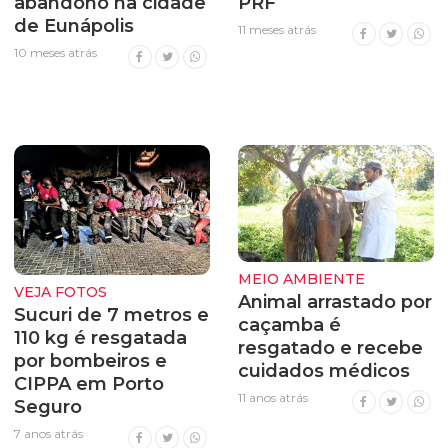
abandono na cidade
PRF
de Eunápolis
11 meses atrás
10 meses atrás
MEIO AMBIENTE
VEJA FOTOS
Animal arrastado por
Sucuri de 7 metros e
caçamba é
110 kg é resgatada
resgatado e recebe
por bombeiros e
cuidados médicos
CIPPA em Porto
11 anos atrás
Seguro
7 anos atrás