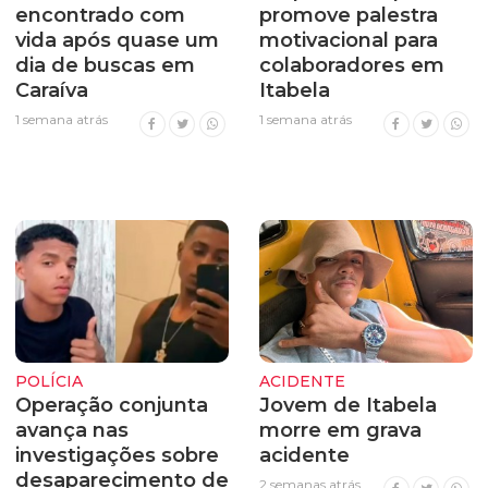
encontrado com
promove palestra
vida após quase um
motivacional para
dia de buscas em
colaboradores em
Caraíva
Itabela
1 semana atrás
1 semana atrás
POLÍCIA
ACIDENTE
Operação conjunta
Jovem de Itabela
avança nas
morre em grava
investigações sobre
acidente
desaparecimento de
2 semanas atrás