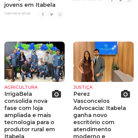
jovens em Itabela
1 semana atrás
AGRICULTURA
JUSTIÇA
IrrigaBela
Perez
consolida nova
Vasconcelos
fase com loja
Advocacia: Itabela
ampliada e mais
ganha novo
tecnologia para o
escritório com
produtor rural em
atendimento
Itabela
moderno e