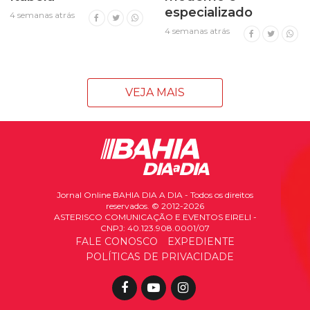
especializado
4 semanas atrás
4 semanas atrás
VEJA MAIS
Jornal Online BAHIA DIA A DIA - Todos os direitos
reservados. © 2012-2026
ASTERISCO COMUNICAÇÃO E EVENTOS EIRELI -
CNPJ: 40.123.908.0001/07
FALE CONOSCO
EXPEDIENTE
POLÍTICAS DE PRIVACIDADE