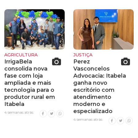
AGRICULTURA
JUSTIÇA
IrrigaBela
Perez
consolida nova
Vasconcelos
fase com loja
Advocacia: Itabela
ampliada e mais
ganha novo
tecnologia para o
escritório com
produtor rural em
atendimento
Itabela
moderno e
especializado
4 semanas atrás
4 semanas atrás