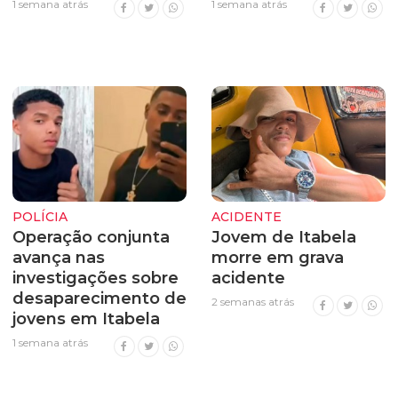
1 semana atrás
1 semana atrás
POLÍCIA
ACIDENTE
Operação conjunta
Jovem de Itabela
avança nas
morre em grava
investigações sobre
acidente
desaparecimento de
2 semanas atrás
jovens em Itabela
1 semana atrás