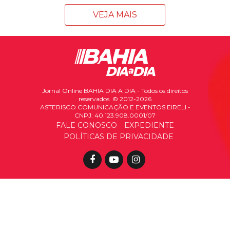
VEJA MAIS
Jornal Online BAHIA DIA A DIA - Todos os direitos
reservados. © 2012-2026
ASTERISCO COMUNICAÇÃO E EVENTOS EIRELI -
CNPJ: 40.123.908.0001/07
FALE CONOSCO
EXPEDIENTE
POLÍTICAS DE PRIVACIDADE