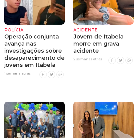
POLÍCIA
ACIDENTE
Operação conjunta
Jovem de Itabela
avança nas
morre em grava
investigações sobre
acidente
desaparecimento de
2 semanas atrás
jovens em Itabela
1 semana atrás