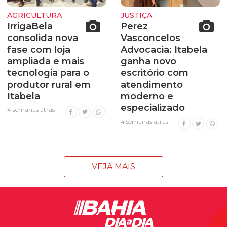
AGRICULTURA
JUSTIÇA
IrrigaBela
Perez
consolida nova
Vasconcelos
fase com loja
Advocacia: Itabela
ampliada e mais
ganha novo
tecnologia para o
escritório com
produtor rural em
atendimento
Itabela
moderno e
especializado
4 semanas atrás
4 semanas atrás
VEJA MAIS