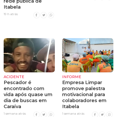
rede pública de
Itabela
19 h atrás
ACIDENTE
INFORME
Pescador é
Empresa Limpar
encontrado com
promove palestra
vida após quase um
motivacional para
dia de buscas em
colaboradores em
Caraíva
Itabela
1 semana atrás
1 semana atrás