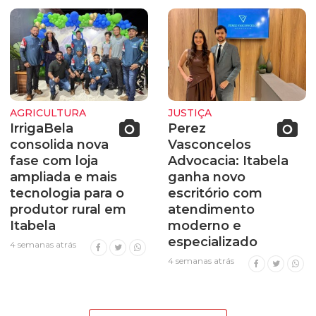
AGRICULTURA
JUSTIÇA
IrrigaBela
Perez
consolida nova
Vasconcelos
fase com loja
Advocacia: Itabela
ampliada e mais
ganha novo
tecnologia para o
escritório com
produtor rural em
atendimento
Itabela
moderno e
especializado
4 semanas atrás
4 semanas atrás