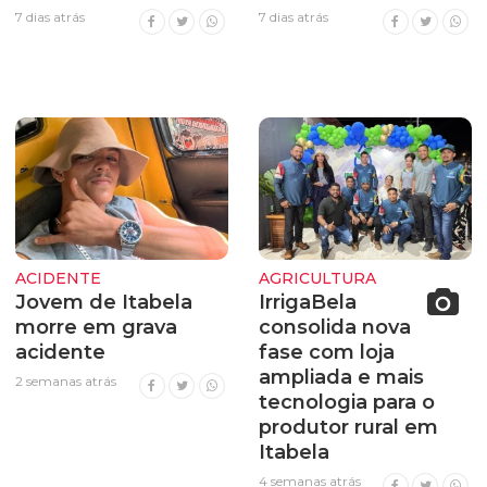
7 dias atrás
7 dias atrás
ACIDENTE
AGRICULTURA
Jovem de Itabela
IrrigaBela
morre em grava
consolida nova
acidente
fase com loja
ampliada e mais
2 semanas atrás
tecnologia para o
produtor rural em
Itabela
4 semanas atrás