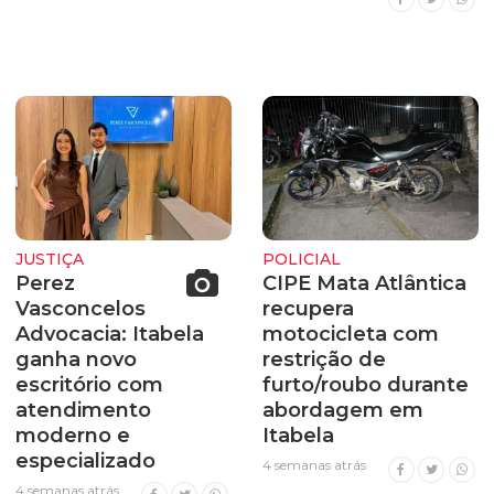
JUSTIÇA
POLICIAL
Perez
CIPE Mata Atlântica
Vasconcelos
recupera
Advocacia: Itabela
motocicleta com
ganha novo
restrição de
escritório com
furto/roubo durante
atendimento
abordagem em
moderno e
Itabela
especializado
4 semanas atrás
4 semanas atrás