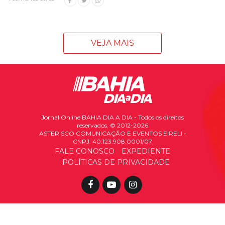
VEJA MAIS
Jornal Online BAHIA DIA A DIA - Todos os direitos
reservados. © 2012-2026
ASTERISCO COMUNICAÇÃO E EVENTOS EIRELI -
CNPJ: 40.123.908.0001/07
FALE CONOSCO
EXPEDIENTE
POLÍTICAS DE PRIVACIDADE