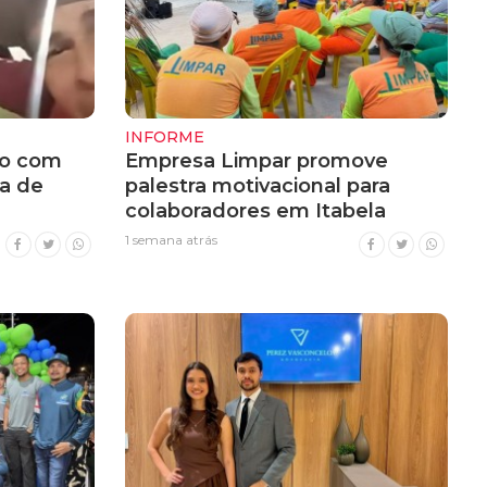
INFORME
do com
Empresa Limpar promove
a de
palestra motivacional para
colaboradores em Itabela
1 semana atrás