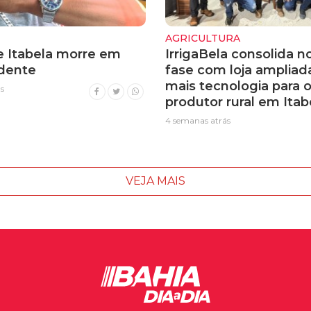
AGRICULTURA
 Itabela morre em
IrrigaBela consolida n
idente
fase com loja ampliad
mais tecnologia para 
s
produtor rural em Itab
4 semanas atrás
VEJA MAIS