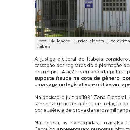
Foto: Divulgação - Justiça eleitoral julga ex
Itabela
A justiça eleitoral de Itabela conside
cassação dos registros de diplomação dos
município. A ação, demandada pela supl
suposta fraude na cota de gênero, po
uma vaga no legislativo e obtiveram ap
Na decisão, o juiz da 189ª Zona Eleitora
sem resolução de mérito em relação ao Pa
por ausência de prova da verossimilhança
Na defesa, as investigadas, Luzidalva L
Carvalho, apresentaram respostas inform