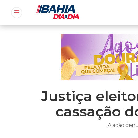
Justiça eleito
cassação d
A ação denu