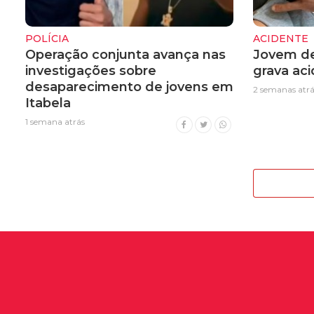
POLÍCIA
ACIDENTE
Operação conjunta avança nas
Jovem de
investigações sobre
grava ac
desaparecimento de jovens em
2 semanas atrá
Itabela
1 semana atrás