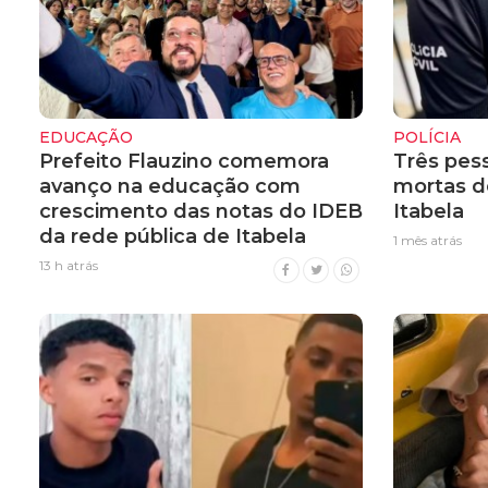
EDUCAÇÃO
POLÍCIA
Prefeito Flauzino comemora
Três pes
avanço na educação com
mortas d
crescimento das notas do IDEB
Itabela
da rede pública de Itabela
1 mês atrás
13 h atrás