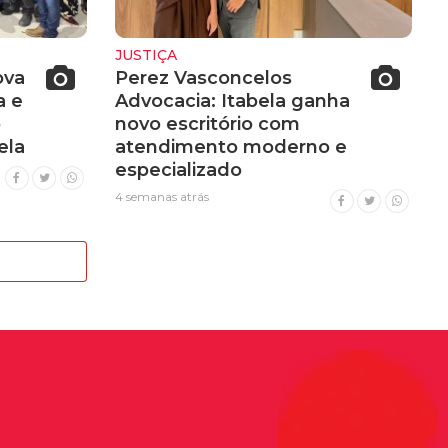
JUSTIÇA
ova
Perez Vasconcelos
a e
Advocacia: Itabela ganha
o
novo escritório com
ela
atendimento moderno e
especializado
4 semanas atrás