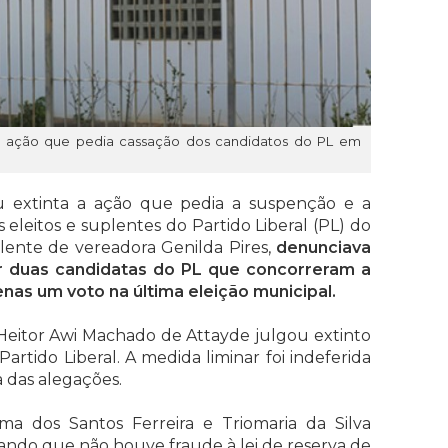
tinta ação que pedia cassação dos candidatos do PL em
rou extinta a ação que pedia a suspenção e a
 eleitos e suplentes do Partido Liberal (PL) do
ente de vereadora Genilda Pires,
denunciava
r duas candidatas do PL que concorreram a
enas um voto na última eleição municipal.
l, Heitor Awi Machado de Attayde julgou extinto
rtido Liberal. A medida liminar foi indeferida
 das alegações.
ima dos Santos Ferreira e Triomaria da Silva
ando que não houve fraude à lei de reserva de