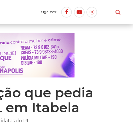
Siga-nos:
 ação que pedia
 em Itabela
idatas do PL