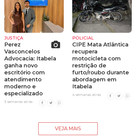
JUSTIÇA
POLICIAL
Perez
CIPE Mata Atlântica
Vasconcelos
recupera
Advocacia: Itabela
motocicleta com
ganha novo
restrição de
escritório com
furto/roubo durante
atendimento
abordagem em
moderno e
Itabela
especializado
4 semanas atrás
3 semanas atrás
VEJA MAIS