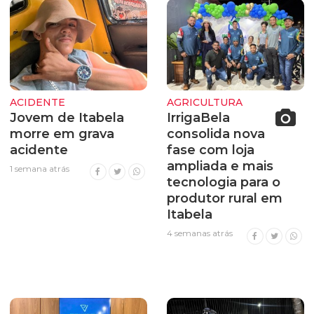
ACIDENTE
AGRICULTURA
Jovem de Itabela
IrrigaBela
morre em grava
consolida nova
acidente
fase com loja
ampliada e mais
1 semana atrás
tecnologia para o
produtor rural em
Itabela
4 semanas atrás