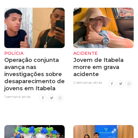
POLÍCIA
ACIDENTE
Operação conjunta
Jovem de Itabela
avança nas
morre em grava
investigações sobre
acidente
desaparecimento de
2 semanas atrás
jovens em Itabela
1 semana atrás