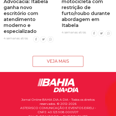
Advocacia: Itabela
motocicleta com
ganha novo
restrição de
escritório com
furto/roubo durante
atendimento
abordagem em
moderno e
Itabela
especializado
4 semanas atrás
4 semanas atrás
VEJA MAIS
Jornal Online BAHIA DIA A DIA - Todos os direitos
reservados. © 2012-2026
ASTERISCO COMUNICAÇÃO E EVENTOS EIRELI -
CNPJ: 40.123.908.0001/07