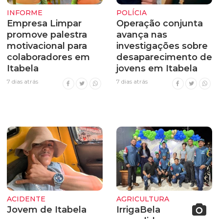
INFORME
POLÍCIA
Empresa Limpar
Operação conjunta
promove palestra
avança nas
motivacional para
investigações sobre
colaboradores em
desaparecimento de
Itabela
jovens em Itabela
7 dias atrás
7 dias atrás
ACIDENTE
AGRICULTURA
Jovem de Itabela
IrrigaBela