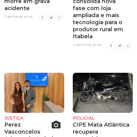
morre em grava
consolida nova
acidente
fase com loja
ampliada e mais
2 semanas atrás
tecnologia para o
produtor rural em
Itabela
4 semanas atrás
JUSTIÇA
POLICIAL
Perez
CIPE Mata Atlântica
Vasconcelos
recupera