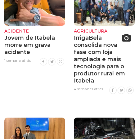
ACIDENTE
AGRICULTURA
Jovem de Itabela
IrrigaBela
morre em grava
consolida nova
acidente
fase com loja
ampliada e mais
1 semana atrás
tecnologia para o
produtor rural em
Itabela
4 semanas atrás