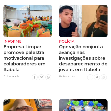
INFORME
POLÍCIA
Empresa Limpar
Operação conjunta
promove palestra
avança nas
motivacional para
investigações sobre
colaboradores em
desaparecimento de
Itabela
jovens em Itabela
6 dias atrás
6 dias atrás