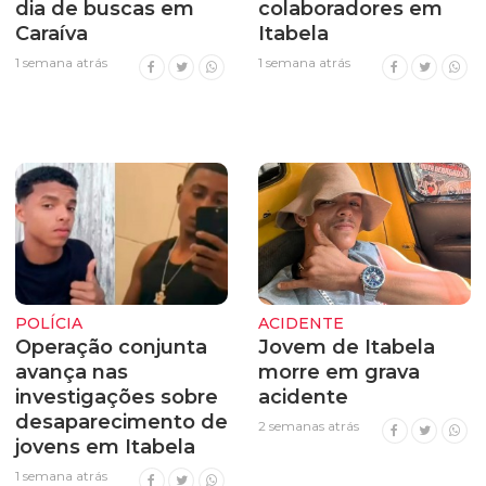
dia de buscas em
colaboradores em
Caraíva
Itabela
1 semana atrás
1 semana atrás
POLÍCIA
ACIDENTE
Operação conjunta
Jovem de Itabela
avança nas
morre em grava
investigações sobre
acidente
desaparecimento de
2 semanas atrás
jovens em Itabela
1 semana atrás