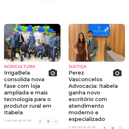
AGRICULTURA
JUSTIÇA
IrrigaBela
Perez
consolida nova
Vasconcelos
fase com loja
Advocacia: Itabela
ampliada e mais
ganha novo
tecnologia para o
escritório com
produtor rural em
atendimento
Itabela
moderno e
especializado
4 semanas atrás
4 semanas atrás