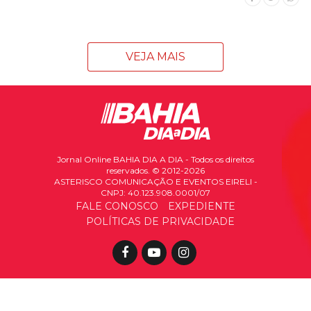
VEJA MAIS
Jornal Online BAHIA DIA A DIA - Todos os direitos
reservados. © 2012-2026
ASTERISCO COMUNICAÇÃO E EVENTOS EIRELI -
CNPJ: 40.123.908.0001/07
FALE CONOSCO
EXPEDIENTE
POLÍTICAS DE PRIVACIDADE