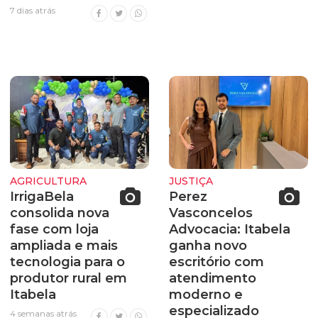
7 dias atrás
AGRICULTURA
JUSTIÇA
IrrigaBela
Perez
consolida nova
Vasconcelos
fase com loja
Advocacia: Itabela
ampliada e mais
ganha novo
tecnologia para o
escritório com
produtor rural em
atendimento
Itabela
moderno e
especializado
4 semanas atrás