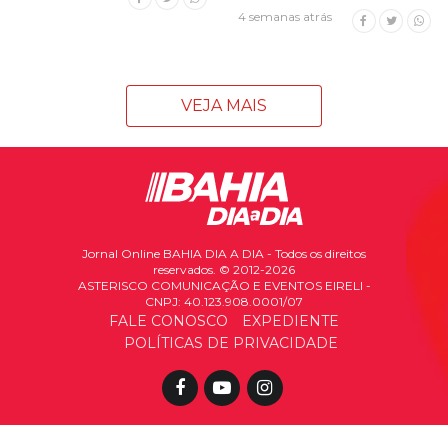
4 semanas atrás
VEJA MAIS
Jornal Online BAHIA DIA A DIA - Todos os direitos
reservados. © 2012-2026
ASTERISCO COMUNICAÇÃO E EVENTOS EIRELI -
CNPJ: 40.123.908.0001/07
FALE CONOSCO
EXPEDIENTE
POLÍTICAS DE PRIVACIDADE