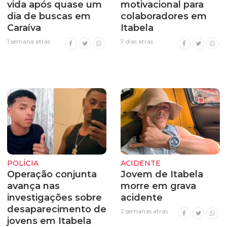
vida após quase um
motivacional para
dia de buscas em
colaboradores em
Caraíva
Itabela
1 semana atrás
7 dias atrás
POLÍCIA
ACIDENTE
Operação conjunta
Jovem de Itabela
avança nas
morre em grava
investigações sobre
acidente
desaparecimento de
2 semanas atrás
jovens em Itabela