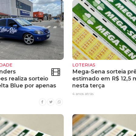
DADE
LOTERIAS
inders
Mega-Sena sorteia pr
s realiza sorteio
estimado em R$ 12,5 
lta Blue por apenas
nesta terça
4 anos atrás