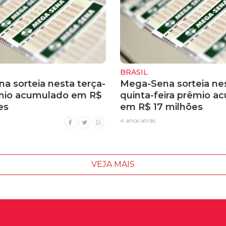
BRASIL
a sorteia nesta terça-
Mega-Sena sorteia ne
êmio acumulado em R$
quinta-feira prêmio a
es
em R$ 17 milhões
4 anos atrás
VEJA MAIS