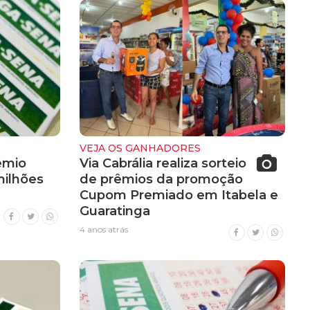
VEJA OS GANHADORES
êmio
Via Cabrália realiza sorteio
milhões
de prêmios da promoção
Cupom Premiado em Itabela e
Guaratinga
4 anos atrás