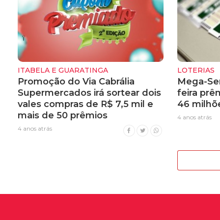
ITABELA E GUARATINGA
LOTERIAS
Promoção do Via Cabrália
Mega-Sen
Supermercados irá sortear dois
feira pr
vales compras de R$ 7,5 mil e
46 milhõ
mais de 50 prêmios
4 anos atrás
4 anos atrás