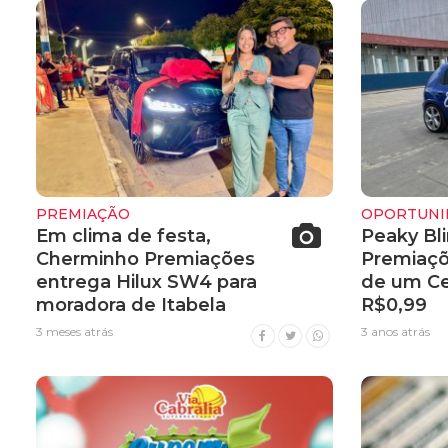
PREMIAÇÃO
OPORTUNI
Em clima de festa,
Peaky Bl
Cherminho Premiações
Premiaçõe
entrega Hilux SW4 para
de um Ce
moradora de Itabela
R$0,99
3 meses atrás
3 anos atrás