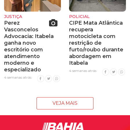
JUSTIÇA
POLICIAL
Perez
CIPE Mata Atlântica
Vasconcelos
recupera
Advocacia: Itabela
motocicleta com
ganha novo
restrição de
escritório com
furto/roubo durante
atendimento
abordagem em
moderno e
Itabela
especializado
4 semanas atrás
4 semanas atrás
VEJA MAIS