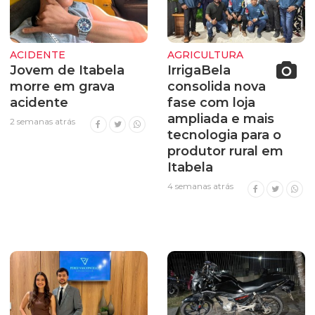
ACIDENTE
AGRICULTURA
Jovem de Itabela
IrrigaBela
morre em grava
consolida nova
acidente
fase com loja
ampliada e mais
2 semanas atrás
tecnologia para o
produtor rural em
Itabela
4 semanas atrás