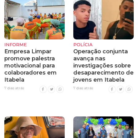
INFORME
POLÍCIA
Empresa Limpar
Operação conjunta
promove palestra
avança nas
motivacional para
investigações sobre
colaboradores em
desaparecimento de
Itabela
jovens em Itabela
7 dias atrás
7 dias atrás