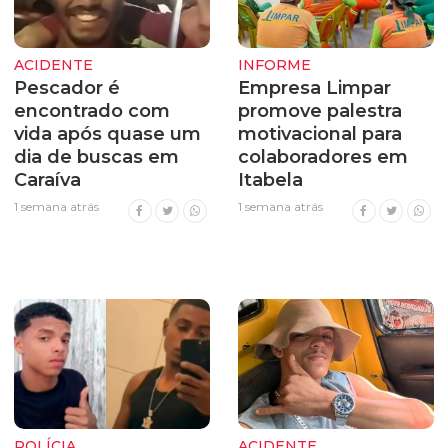
ACIDENTE
INFORME
Pescador é
Empresa Limpar
encontrado com
promove palestra
vida após quase um
motivacional para
dia de buscas em
colaboradores em
Caraíva
Itabela
1 semana atrás
1 semana atrás
POLÍCIA
ACIDENTE