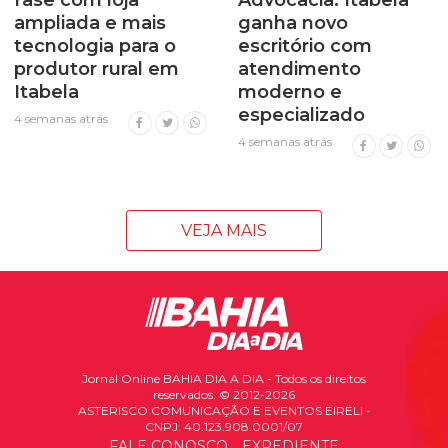
ampliada e mais
ganha novo
tecnologia para o
escritório com
produtor rural em
atendimento
Itabela
moderno e
especializado
4 semanas atrás
4 semanas atrás
VEJA MAIS
Jornal Online BAHIA DIA A DIA - Todos os direitos
reservados. © 2012-2026
ASTERISCO COMUNICAÇÃO E EVENTOS EIRELI -
CNPJ: 40.123.908.0001/07
FALE CONOSCO
EXPEDIENTE