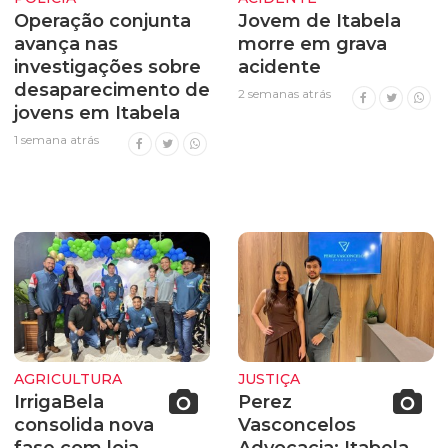
Operação conjunta
Jovem de Itabela
avança nas
morre em grava
investigações sobre
acidente
desaparecimento de
2 semanas atrás
jovens em Itabela
1 semana atrás
AGRICULTURA
JUSTIÇA
IrrigaBela
Perez
consolida nova
Vasconcelos
fase com loja
Advocacia: Itabela