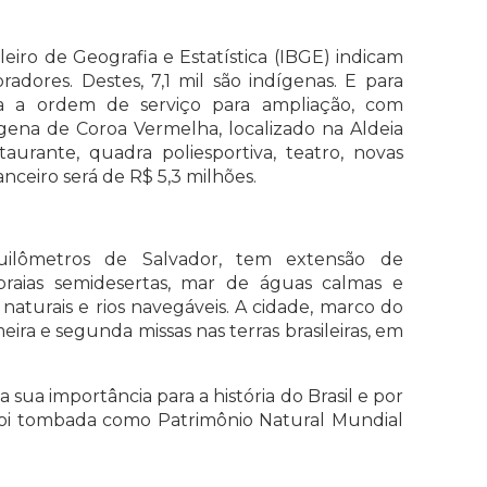
leiro de Geografia e Estatística (IBGE) indicam
dores. Destes, 7,1 mil são indígenas. E para
da a ordem de serviço para ampliação, com
gena de Coroa Vermelha, localizado na Aldeia
aurante, quadra poliesportiva, teatro, novas
anceiro será de R$ 5,3 milhões.
quilômetros de Salvador, tem extensão de
raias semidesertas, mar de águas calmas e
as naturais e rios navegáveis. A cidade, marco do
eira e segunda missas nas terras brasileiras, em
a sua importância para a história do Brasil e por
 foi tombada como Patrimônio Natural Mundial