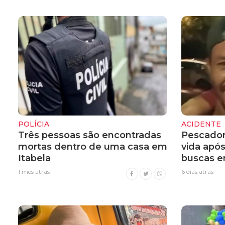
POLÍCIA
ACIDENTE
Três pessoas são encontradas
Pescador
mortas dentro de uma casa em
vida apó
Itabela
buscas e
1 mês atrás
6 dias atrás