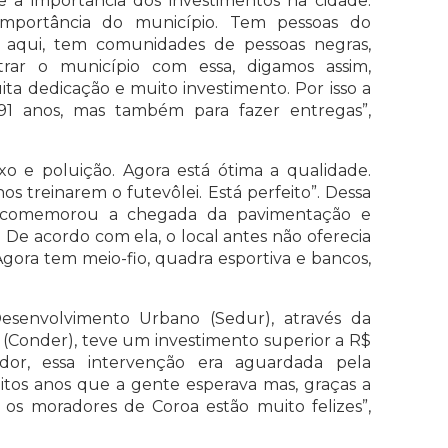
 a importância dos investimentos na cidade.
a importância do município. Tem pessoas do
 aqui, tem comunidades de pessoas negras,
trar o município com essa, digamos assim,
uita dedicação e muito investimento. Por isso a
191 anos, mas também para fazer entregas”,
xo e poluição. Agora está ótima a qualidade.
s treinarem o futevôlei. Está perfeito”. Dessa
o comemorou a chegada da pavimentação e
 De acordo com ela, o local antes não oferecia
gora tem meio-fio, quadra esportiva e bancos,
Desenvolvimento Urbano (Sedur), através da
Conder), teve um investimento superior a R$
or, essa intervenção era aguardada pela
tos anos que a gente esperava mas, graças a
, os moradores de Coroa estão muito felizes”,