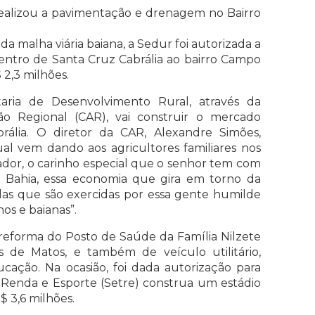
realizou a pavimentação e drenagem no Bairro
a malha viária baiana, a Sedur foi autorizada a
 Centro de Santa Cruz Cabrália ao bairro Campo
 2,3 milhões.
aria de Desenvolvimento Rural, através da
 Regional (CAR), vai construir o mercado
ália. O diretor da CAR, Alexandre Simões,
l vem dando aos agricultores familiares nos
ador, o carinho especial que o senhor tem com
da Bahia, essa economia que gira em torno da
olas que são exercidas por essa gente humilde
os e baianas”.
reforma do Posto de Saúde da Família Nilzete
 de Matos, e também de veículo utilitário,
cação. Na ocasião, foi dada autorização para
 Renda e Esporte (Setre) construa um estádio
$ 3,6 milhões.