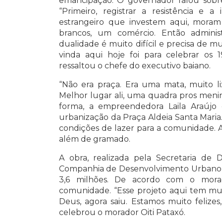
emancipação. O governador falou sobre
“Primeiro, registrar a resistência e 
estrangeiro que investem aqui, moram
brancos, um comércio. Então adminis
dualidade é muito difícil e precisa de m
vinda aqui hoje foi para celebrar os 
ressaltou o chefe do executivo baiano.
“Não era praça. Era uma mata, muito li
Melhor lugar ali, uma quadra pros menino
forma, a empreendedora Laila Araúj
urbanização da Praça Aldeia Santa Maria.
condições de lazer para a comunidade. A
além de gramado.
A obra, realizada pela Secretaria de 
Companhia de Desenvolvimento Urbano (
3,6 milhões. De acordo com o morad
comunidade. “Esse projeto aqui tem mui
Deus, agora saiu. Estamos muito felizes
celebrou o morador Oiti Pataxó.