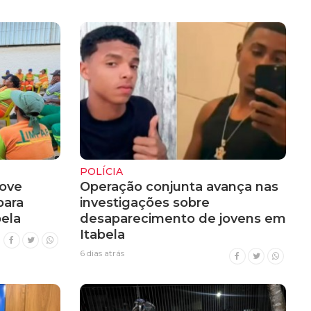
POLÍCIA
ove
Operação conjunta avança nas
para
investigações sobre
ela
desaparecimento de jovens em
Itabela
6 dias atrás