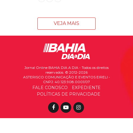
VEJA MAIS
Jornal Online BAHIA DIA A DIA - Todos os direitos
reservados. © 2012-2026
ASTERISCO COMUNICAÇÃO E EVENTOS EIRELI -
CNPJ: 40.123.908.0001/07
FALE CONOSCO
EXPEDIENTE
POLÍTICAS DE PRIVACIDADE