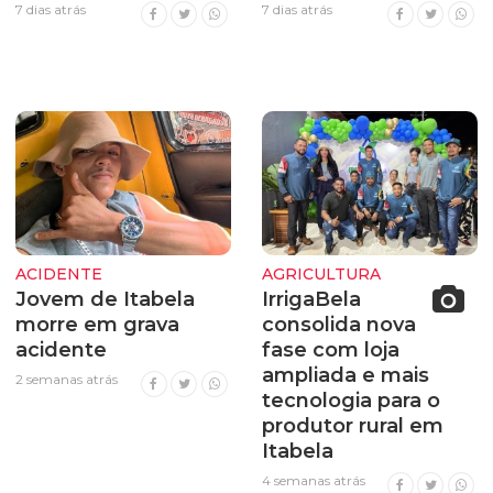
7 dias atrás
7 dias atrás
ACIDENTE
AGRICULTURA
Jovem de Itabela
IrrigaBela
morre em grava
consolida nova
acidente
fase com loja
ampliada e mais
2 semanas atrás
tecnologia para o
produtor rural em
Itabela
4 semanas atrás