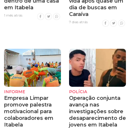
dentro de uma casa
vida após quase um
em Itabela
dia de buscas em
Caraíva
1 mês atrás
7 dias atrás
INFORME
POLÍCIA
Empresa Limpar
Operação conjunta
promove palestra
avança nas
motivacional para
investigações sobre
colaboradores em
desaparecimento de
Itabela
jovens em Itabela