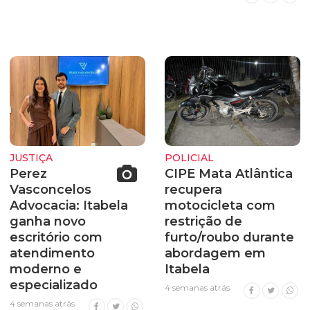
JUSTIÇA
POLICIAL
Perez
CIPE Mata Atlântica
Vasconcelos
recupera
Advocacia: Itabela
motocicleta com
ganha novo
restrição de
escritório com
furto/roubo durante
atendimento
abordagem em
moderno e
Itabela
especializado
4 semanas atrás
4 semanas atrás