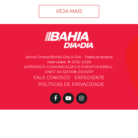
VEJA MAIS
Jornal Online BAHIA DIA A DIA - Todos os direitos
reservados. © 2012-2026
ASTERISCO COMUNICAÇÃO E EVENTOS EIRELI -
CNPJ: 40.123.908.0001/07
FALE CONOSCO
EXPEDIENTE
POLÍTICAS DE PRIVACIDADE