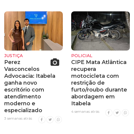
JUSTIÇA
POLICIAL
Perez
CIPE Mata Atlântica
Vasconcelos
recupera
Advocacia: Itabela
motocicleta com
ganha novo
restrição de
escritório com
furto/roubo durante
atendimento
abordagem em
moderno e
Itabela
especializado
4 semanas atrás
3 semanas atrás