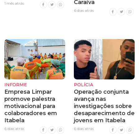
Caraíva
1 mês atrás
6 dias atrás
INFORME
POLÍCIA
Empresa Limpar
Operação conjunta
promove palestra
avança nas
motivacional para
investigações sobre
colaboradores em
desaparecimento de
Itabela
jovens em Itabela
6 dias atrás
6 dias atrás