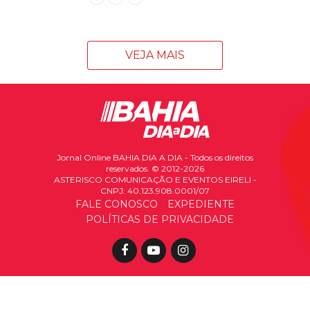
VEJA MAIS
Jornal Online BAHIA DIA A DIA - Todos os direitos
reservados. © 2012-2026
ASTERISCO COMUNICAÇÃO E EVENTOS EIRELI -
CNPJ: 40.123.908.0001/07
FALE CONOSCO
EXPEDIENTE
POLÍTICAS DE PRIVACIDADE