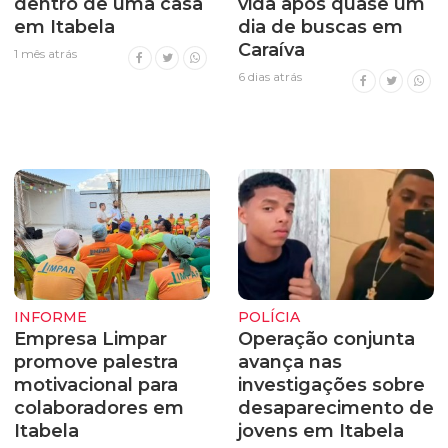
dentro de uma casa
vida após quase um
em Itabela
dia de buscas em
Caraíva
1 mês atrás
6 dias atrás
INFORME
POLÍCIA
Empresa Limpar
Operação conjunta
promove palestra
avança nas
motivacional para
investigações sobre
colaboradores em
desaparecimento de
Itabela
jovens em Itabela