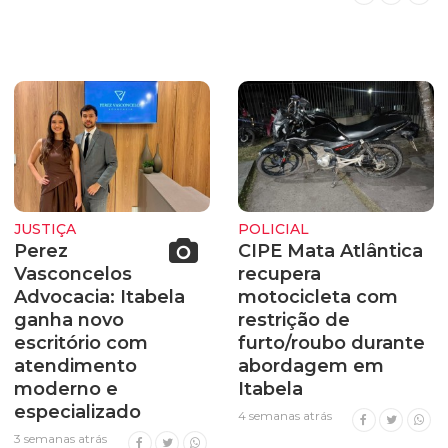
JUSTIÇA
POLICIAL
Perez
CIPE Mata Atlântica
Vasconcelos
recupera
Advocacia: Itabela
motocicleta com
ganha novo
restrição de
escritório com
furto/roubo durante
atendimento
abordagem em
moderno e
Itabela
especializado
4 semanas atrás
3 semanas atrás