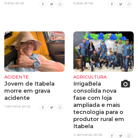
6 dias atrás
6 dias atrás
ACIDENTE
AGRICULTURA
Jovem de Itabela
IrrigaBela
morre em grava
consolida nova
acidente
fase com loja
ampliada e mais
1 semana atrás
tecnologia para o
produtor rural em
Itabela
4 semanas atrás