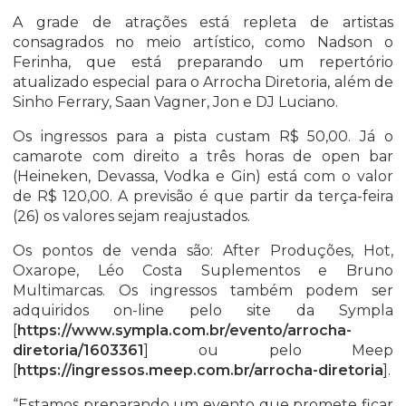
A grade de atrações está repleta de artistas
consagrados no meio artístico, como Nadson o
Ferinha, que está preparando um repertório
atualizado especial para o Arrocha Diretoria, além de
Sinho Ferrary, Saan Vagner, Jon e DJ Luciano.
Os ingressos para a pista custam R$ 50,00. Já o
camarote com direito a três horas de open bar
(Heineken, Devassa, Vodka e Gin) está com o valor
de R$ 120,00. A previsão é que partir da terça-feira
(26) os valores sejam reajustados.
Os pontos de venda são: After Produções, Hot,
Oxarope, Léo Costa Suplementos e Bruno
Multimarcas. Os ingressos também podem ser
adquiridos on-line pelo site da Sympla
[
https://www.sympla.com.br/evento/arrocha-
diretoria/1603361
] ou pelo Meep
[
https://ingressos.meep.com.br/arrocha-diretoria
].
“Estamos preparando um evento que promete ficar