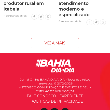
produtor rural em
atendimento
Itabela
moderno e
especializado
4 semanas atrás
4 semanas atrás
VEJA MAIS
Jornal Online BAHIA DIA A DIA - Todos os direitos
reservados. © 2012-2026
ASTERISCO COMUNICAÇÃO E EVENTOS EIRELI -
CNPJ: 40.123.908.0001/07
FALE CONOSCO
EXPEDIENTE
POLÍTICAS DE PRIVACIDADE