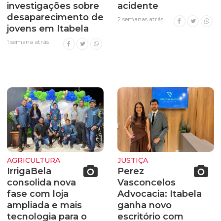
investigações sobre
acidente
desaparecimento de
2 semanas atrás
jovens em Itabela
1 semana atrás
AGRICULTURA
JUSTIÇA
IrrigaBela
Perez
consolida nova
Vasconcelos
fase com loja
Advocacia: Itabela
ampliada e mais
ganha novo
tecnologia para o
escritório com