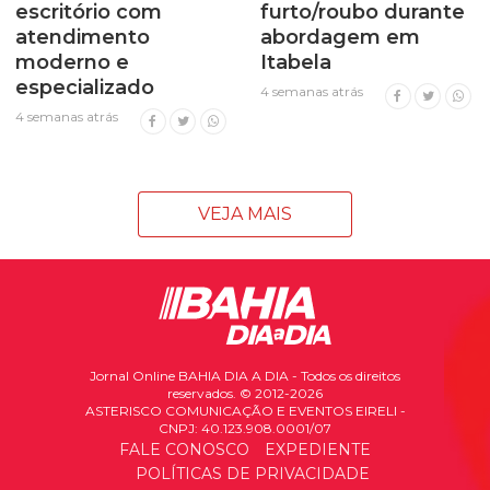
escritório com
furto/roubo durante
atendimento
abordagem em
moderno e
Itabela
especializado
4 semanas atrás
4 semanas atrás
VEJA MAIS
Jornal Online BAHIA DIA A DIA - Todos os direitos
reservados. © 2012-2026
ASTERISCO COMUNICAÇÃO E EVENTOS EIRELI -
CNPJ: 40.123.908.0001/07
FALE CONOSCO
EXPEDIENTE
POLÍTICAS DE PRIVACIDADE