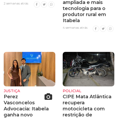
ampliada e mais
2 semanas atrás
tecnologia para o
produtor rural em
Itabela
4 semanas atrás
JUSTIÇA
POLICIAL
Perez
CIPE Mata Atlântica
Vasconcelos
recupera
Advocacia: Itabela
motocicleta com
ganha novo
restrição de