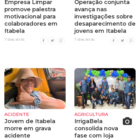
Empresa Limpar
Operação conjunta
promove palestra
avança nas
motivacional para
investigações sobre
colaboradores em
desaparecimento de
Itabela
jovens em Itabela
7 dias atrás
7 dias atrás
ACIDENTE
AGRICULTURA
Jovem de Itabela
IrrigaBela
morre em grava
consolida nova
acidente
fase com loja