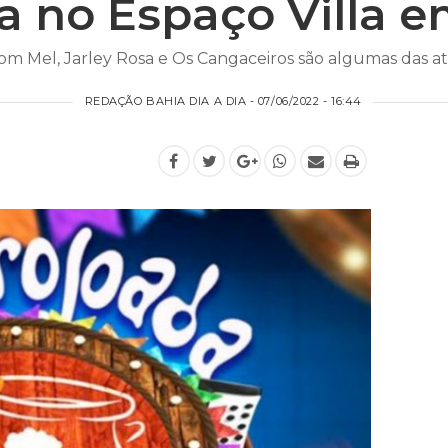
a no Espaço Villa 
om Mel, Jarley Rosa e Os Cangaceiros são algumas das a
REDAÇÃO BAHIA DIA A DIA - 07/06/2022 - 16:44