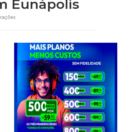
em Eunápolis
trações