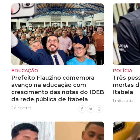
EDUCAÇÃO
POLÍCIA
Prefeito Flauzino comemora
Três pes
avanço na educação com
mortas d
crescimento das notas do IDEB
Itabela
da rede pública de Itabela
1 mês atrás
2 dias atrás