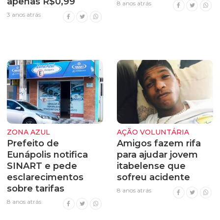
apenas R$0,99
8 anos atrás
3 anos atrás
ZONA AZUL
AÇÃO VOLUNTÁRIA
Prefeito de
Amigos fazem rifa
Eunápolis notifica
para ajudar jovem
SINART e pede
itabelense que
esclarecimentos
sofreu acidente
sobre tarifas
8 anos atrás
8 anos atrás