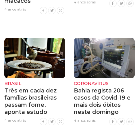
macacos
4 anos atrás
4 anos atrás
BRASIL
CORONAVÍRUS
Três em cada dez
Bahia regista 206
famílias brasileiras
casos da Covid-19 e
passam fome,
mais dois óbitos
aponta estudo
neste domingo
4 anos atrás
4 anos atrás