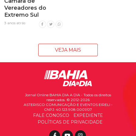
Câmara de
Vereadores do
Extremo Sul
3 anos atrás
VEJA MAIS
Jornal Online BAHIA DIA A DIA - Todos os direitos
reservados. © 2012-2026
ASTERISCO COMUNICAÇÃO E EVENTOS EIRELI -
CNPJ: 40.123.908.0001/07
FALE CONOSCO
EXPEDIENTE
POLÍTICAS DE PRIVACIDADE