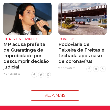
CHRISTINE PINTO
COVID-19
MP acusa prefeita
Rodoviária de
de Guaratinga de
Teixeira de Freitas é
improbidade por
fechada após caso
descumprir decisão
de coronavírus
judicial
7 anos atrás
7 anos atrás
VEJA MAIS