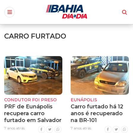
CARRO FURTADO
CONDUTOR FOI PRESO
EUNÁPOLIS
PRF de Eunápolis
Carro furtado há 12
recupera carro
anos é recuperado
furtado em Salvador
na BR-101
7 anos atrás
7 anos atrás