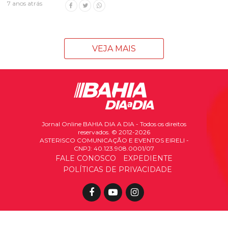
7 anos atrás
VEJA MAIS
Jornal Online BAHIA DIA A DIA - Todos os direitos
reservados. © 2012-2026
ASTERISCO COMUNICAÇÃO E EVENTOS EIRELI -
CNPJ: 40.123.908.0001/07
FALE CONOSCO
EXPEDIENTE
POLÍTICAS DE PRIVACIDADE