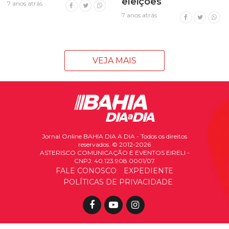
eleições
7 anos atrás
7 anos atrás
VEJA MAIS
Jornal Online BAHIA DIA A DIA - Todos os direitos
reservados. © 2012-2026
ASTERISCO COMUNICAÇÃO E EVENTOS EIRELI -
CNPJ: 40.123.908.0001/07
FALE CONOSCO
EXPEDIENTE
POLÍTICAS DE PRIVACIDADE