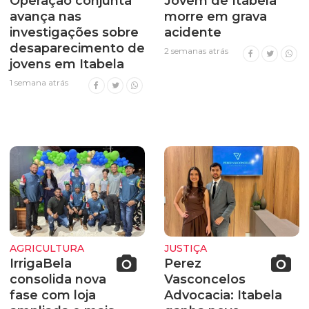
Operação conjunta
Jovem de Itabela
avança nas
morre em grava
investigações sobre
acidente
desaparecimento de
2 semanas atrás
jovens em Itabela
1 semana atrás
AGRICULTURA
JUSTIÇA
IrrigaBela
Perez
consolida nova
Vasconcelos
fase com loja
Advocacia: Itabela