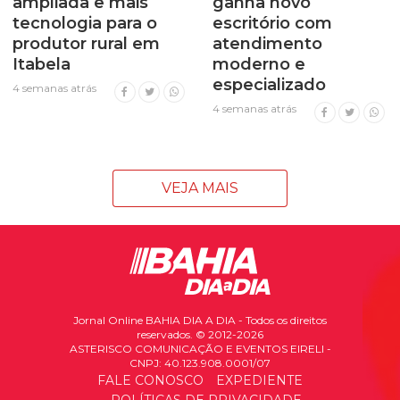
ampliada e mais
ganha novo
tecnologia para o
escritório com
produtor rural em
atendimento
Itabela
moderno e
especializado
4 semanas atrás
4 semanas atrás
VEJA MAIS
Jornal Online BAHIA DIA A DIA - Todos os direitos
reservados. © 2012-2026
ASTERISCO COMUNICAÇÃO E EVENTOS EIRELI -
CNPJ: 40.123.908.0001/07
FALE CONOSCO
EXPEDIENTE