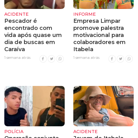
ACIDENTE
INFORME
Pescador é
Empresa Limpar
encontrado com
promove palestra
vida após quase um
motivacional para
dia de buscas em
colaboradores em
Caraíva
Itabela
1 semana atrás
1 semana atrás
POLÍCIA
ACIDENTE