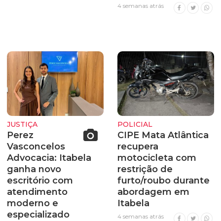
4 semanas atrás
JUSTIÇA
POLICIAL
Perez
CIPE Mata Atlântica
Vasconcelos
recupera
Advocacia: Itabela
motocicleta com
ganha novo
restrição de
escritório com
furto/roubo durante
atendimento
abordagem em
moderno e
Itabela
especializado
4 semanas atrás