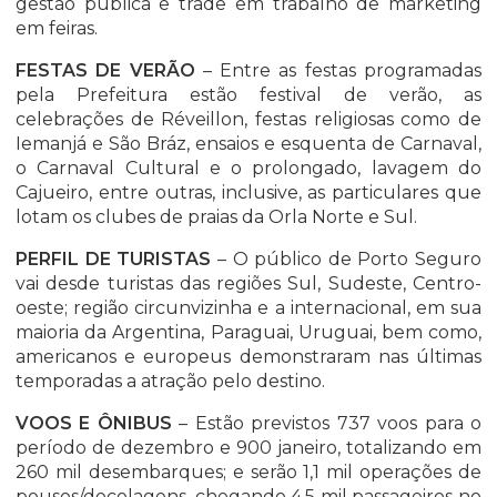
gestão pública e trade em trabalho de marketing
em feiras.
FESTAS DE VERÃO
– Entre as festas programadas
pela Prefeitura estão festival de verão, as
celebrações de Réveillon, festas religiosas como de
Iemanjá e São Bráz, ensaios e esquenta de Carnaval,
o Carnaval Cultural e o prolongado, lavagem do
Cajueiro, entre outras, inclusive, as particulares que
lotam os clubes de praias da Orla Norte e Sul.
PERFIL DE TURISTAS
– O público de Porto Seguro
vai desde turistas das regiões Sul, Sudeste, Centro-
oeste; região circunvizinha e a internacional, em sua
maioria da Argentina, Paraguai, Uruguai, bem como,
americanos e europeus demonstraram nas últimas
temporadas a atração pelo destino.
VOOS E ÔNIBUS
– Estão previstos 737 voos para o
período de dezembro e 900 janeiro, totalizando em
260 mil desembarques; e serão 1,1 mil operações de
pousos/decolagens, chegando 4,5 mil passageiros no