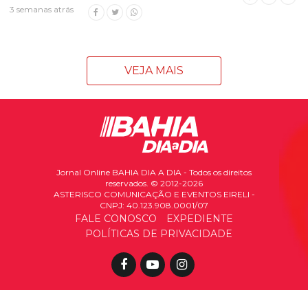
3 semanas atrás
VEJA MAIS
Jornal Online BAHIA DIA A DIA - Todos os direitos
reservados. © 2012-2026
ASTERISCO COMUNICAÇÃO E EVENTOS EIRELI -
CNPJ: 40.123.908.0001/07
FALE CONOSCO
EXPEDIENTE
POLÍTICAS DE PRIVACIDADE