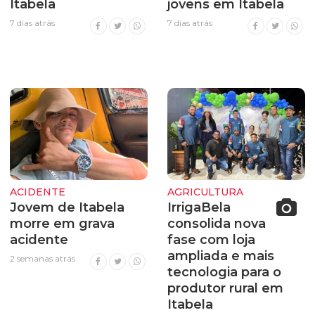
Itabela
jovens em Itabela
7 dias atrás
7 dias atrás
ACIDENTE
AGRICULTURA
Jovem de Itabela
IrrigaBela
morre em grava
consolida nova
acidente
fase com loja
ampliada e mais
2 semanas atrás
tecnologia para o
produtor rural em
Itabela