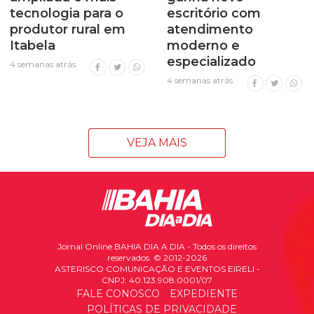
tecnologia para o
escritório com
produtor rural em
atendimento
Itabela
moderno e
especializado
4 semanas atrás
4 semanas atrás
VEJA MAIS
Jornal Online BAHIA DIA A DIA - Todos os direitos
reservados. © 2012-2026
ASTERISCO COMUNICAÇÃO E EVENTOS EIRELI -
CNPJ: 40.123.908.0001/07
FALE CONOSCO
EXPEDIENTE
POLÍTICAS DE PRIVACIDADE