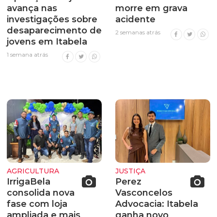
avança nas
morre em grava
investigações sobre
acidente
desaparecimento de
2 semanas atrás
jovens em Itabela
1 semana atrás
AGRICULTURA
JUSTIÇA
IrrigaBela
Perez
consolida nova
Vasconcelos
fase com loja
Advocacia: Itabela
ampliada e mais
ganha novo