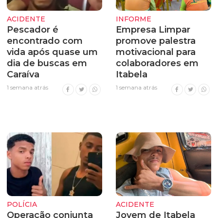
ACIDENTE
INFORME
Pescador é
Empresa Limpar
encontrado com
promove palestra
vida após quase um
motivacional para
dia de buscas em
colaboradores em
Caraíva
Itabela
1 semana atrás
1 semana atrás
POLÍCIA
ACIDENTE
Operação conjunta
Jovem de Itabela