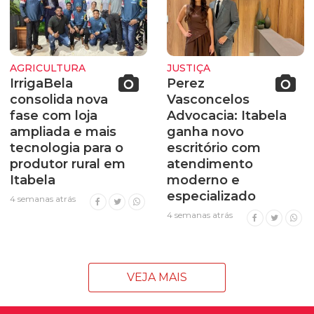
AGRICULTURA
JUSTIÇA
IrrigaBela
Perez
consolida nova
Vasconcelos
fase com loja
Advocacia: Itabela
ampliada e mais
ganha novo
tecnologia para o
escritório com
produtor rural em
atendimento
Itabela
moderno e
especializado
4 semanas atrás
4 semanas atrás
VEJA MAIS