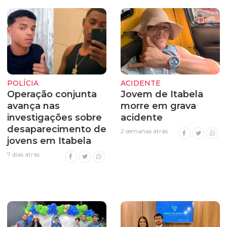
POLÍCIA
ACIDENTE
Operação conjunta
Jovem de Itabela
avança nas
morre em grava
investigações sobre
acidente
desaparecimento de
2 semanas atrás
jovens em Itabela
7 dias atrás