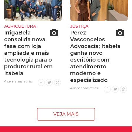
AGRICULTURA
JUSTIÇA
IrrigaBela
Perez
consolida nova
Vasconcelos
fase com loja
Advocacia: Itabela
ampliada e mais
ganha novo
tecnologia para o
escritório com
produtor rural em
atendimento
Itabela
moderno e
especializado
4 semanas atrás
4 semanas atrás
VEJA MAIS