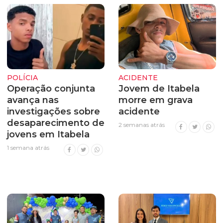
POLÍCIA
ACIDENTE
Operação conjunta
Jovem de Itabela
avança nas
morre em grava
investigações sobre
acidente
desaparecimento de
2 semanas atrás
jovens em Itabela
1 semana atrás